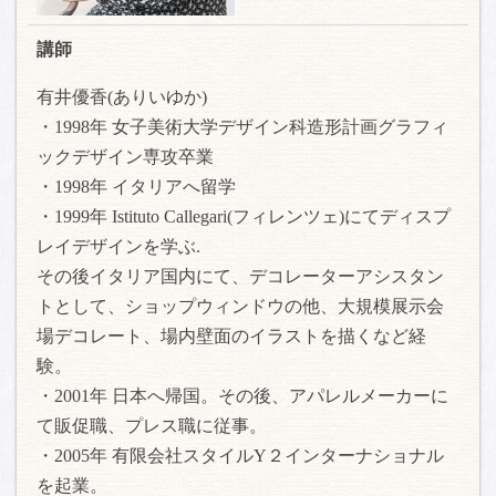
講師
有井優香(ありいゆか)
・1998年 女子美術大学デザイン科造形計画グラフィ
ックデザイン専攻卒業
・1998年 イタリアへ留学
・1999年 Istituto Callegari(フィレンツェ)にてディスプ
レイデザインを学ぶ.
その後イタリア国内にて、デコレーターアシスタン
トとして、ショップウィンドウの他、大規模展示会
場デコレート、場内壁面のイラストを描くなど経
験。
・2001年 日本へ帰国。その後、アパレルメーカーに
て販促職、プレス職に従事。
・2005年 有限会社スタイルY２インターナショナル
を起業。