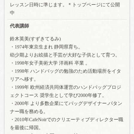
レッスン日時に準じます。＊トップページにて公開
中
代表講師
鈴木英美(すずきてるみ)
・1974年東京生まれ 静岡県育ち。
幼少期よりお絵描と手芸が大好な子供として育つ。
・1998年女子美術大学 洋画科 卒業 。
・1998年 ハンドバッグの勉強のため活動場所をイタ
リアへ移す。
・1999年 欧州経済共同体運営のハンドバッグプロジ
ェクトコース 奨学生として学び2000年修了。
・2000年 より多数企業にてバッグデザイナー.パタン
ナー職を務める。
・2010年CafeNoirでのクリエーティブディレクター職
を最後に帰国。